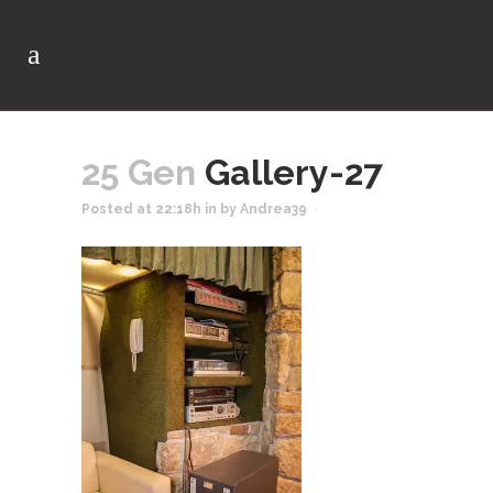
25 Gen
Gallery-27
Posted at 22:18h
in
by
Andrea39