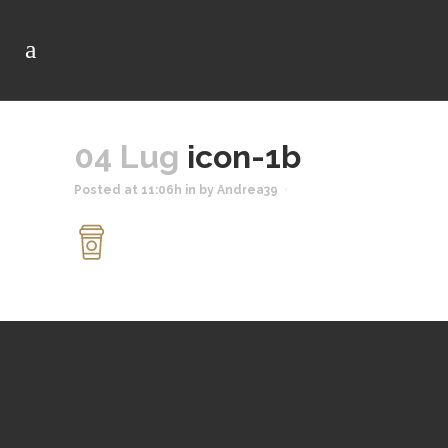
04 Lug
icon-1b
Posted at 11:06h
in
by
Andrea39