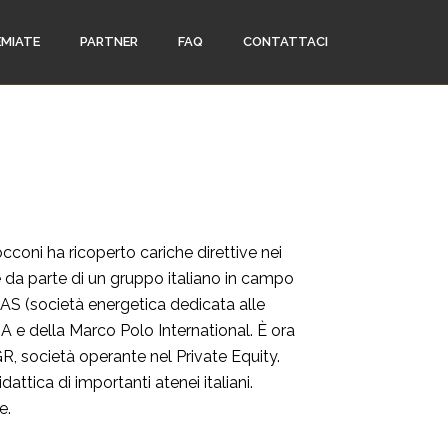
EMIATE
PARTNER
FAQ
CONTATTACI
coni ha ricoperto cariche direttive nei
da parte di un gruppo italiano in campo
S (società energetica dedicata alle
pA e della Marco Polo International. È ora
R, società operante nel Private Equity.
attica di importanti atenei italiani.
e.