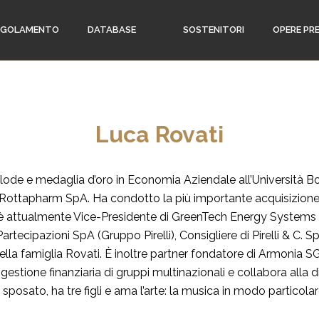
EGOLAMENTO
DATABASE
SOSTENITORI
OPERE PR
Luca Rovati
de e medaglia d’oro in Economia Aziendale all’Università Boc
 Rottapharm SpA. Ha condotto la più importante acquisizione 
attualmente Vice-Presidente di GreenTech Energy Systems A
tecipazioni SpA (Gruppo Pirelli), Consigliere di Pirelli & C. S
ella famiglia Rovati. È inoltre partner fondatore di Armonia SG
gestione finanziaria di gruppi multinazionali e collabora alla did
 sposato, ha tre figli e ama l’arte: la musica in modo particolar