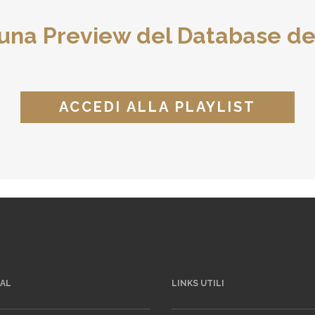
 una Preview del Database de
ACCEDI ALLA PLAYLIST
IAL
LINKS UTILI