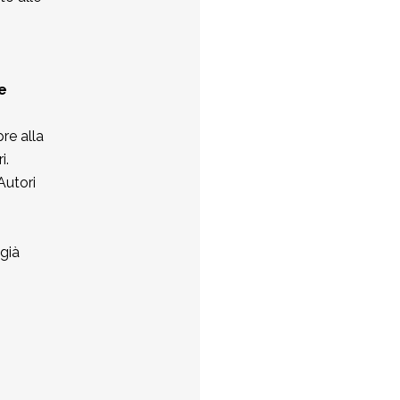
e
re alla
i.
Autori
già