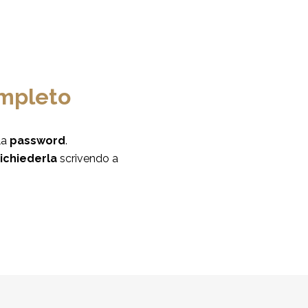
ompleto
la
password
.
richiederla
scrivendo a