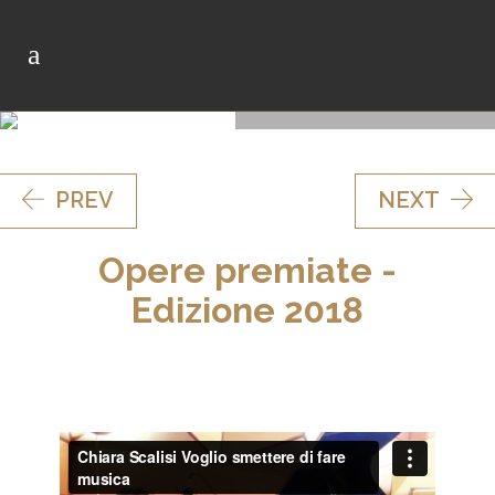
Torna all'Edizione
PREV
NEXT
Opere premiate -
Edizione 2018