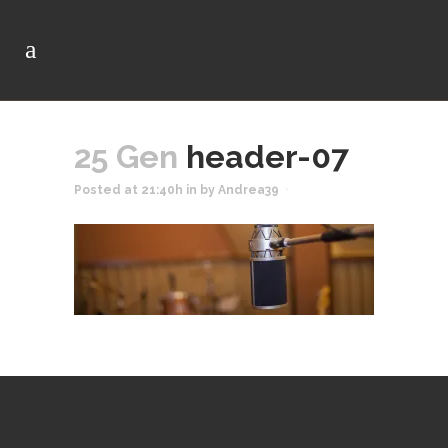
25 Gen
header-07
Posted at 21:40h
in
by
Andrea39