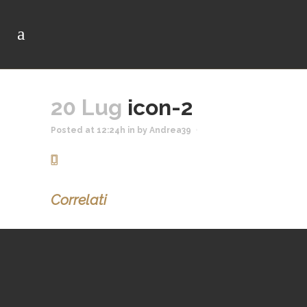
20 Lug
icon-2
Posted at 12:24h
in
by
Andrea39
Correlati