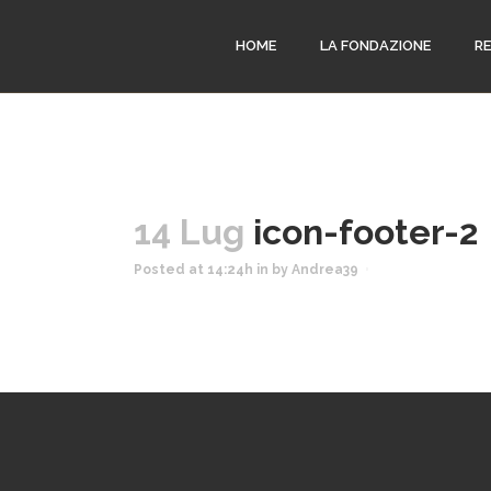
HOME
LA FONDAZIONE
R
14 Lug
icon-footer-2
Posted at 14:24h
in
by
Andrea39