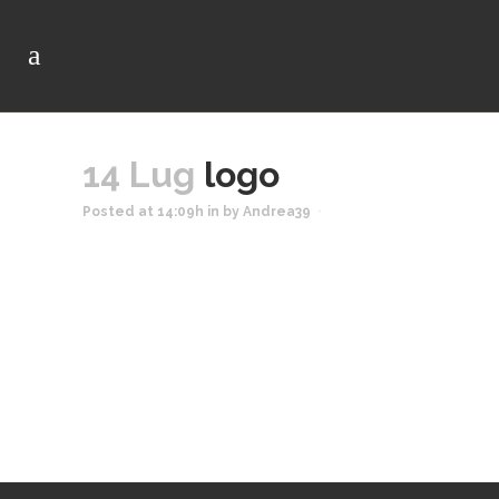
14 Lug
logo
Posted at 14:09h
in
by
Andrea39